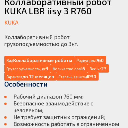
Коллаборативный робот
KUKA LBR iisy 3 R760
KUKA
Коллаборативный робот
грузоподъемностью до 3кг.
Коллаборативные роботы
760
Вид
Радиус, мм
3
6
23
Грузоподъемность, кг
Количество осей
Вес, кг
до 12 месяцев
IP30
Гарантия
Степень защиты
Особенности
Рабочий диапазон 760 мм;
Безопасное взаимодействие с
человеком;
Не требует защитных ограждений;
Возможность работать в ограниченном