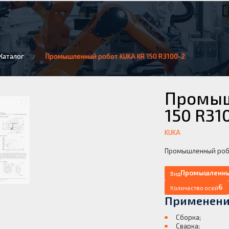
Каталог
Промышленный робот KUKA KR 150 R3100-2
Промыш
150 R31
KUKA
Промышленный робо
Промышленны
Вид
6
Количество осей
Применени
;
Сборка;
Сварка;